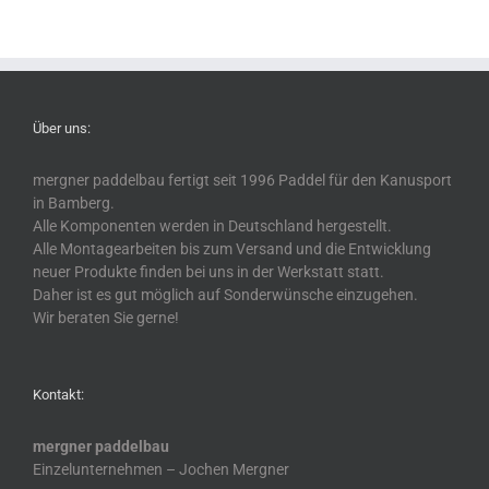
Über uns:
mergner paddelbau fertigt seit 1996 Paddel für den Kanusport
in Bamberg.
Alle Komponenten werden in Deutschland hergestellt.
Alle Montagearbeiten bis zum Versand und die Entwicklung
neuer Produkte finden bei uns in der Werkstatt statt.
Daher ist es gut möglich auf Sonderwünsche einzugehen.
Wir beraten Sie gerne!
Kontakt:
mergner paddelbau
Einzelunternehmen – Jochen Mergner