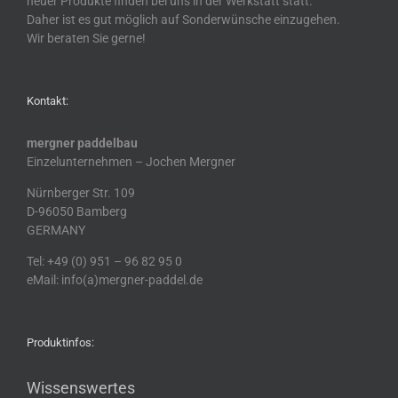
neuer Produkte finden bei uns in der Werkstatt statt.
Daher ist es gut möglich auf Sonderwünsche einzugehen.
Wir beraten Sie gerne!
Kontakt:
mergner paddelbau
Einzelunternehmen – Jochen Mergner
Nürnberger Str. 109
D-96050 Bamberg
GERMANY
Tel: +49 (0) 951 – 96 82 95 0
eMail: info(a)mergner-paddel.de
Produktinfos:
Wissenswertes