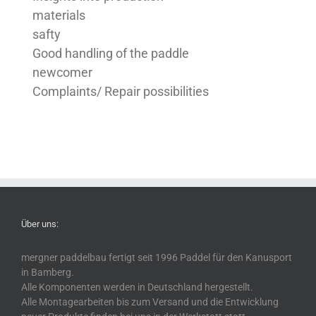
materials
safty
Good handling of the paddle
newcomer
Complaints/ Repair possibilities
Über uns:
mergner paddelbau fertigt seit 1996 Paddel für den Kanusport
in Bamberg.
Alle Komponenten werden in Deutschland hergestellt.
Alle Montagearbeiten bis zum Versand und die Entwicklung