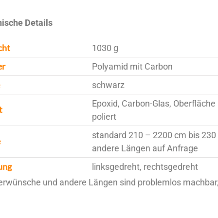
ische Details
cht
1030 g
er
Polyamid mit Carbon
schwarz
Epoxid, Carbon-Glas, Oberfläch
t
poliert
standard 210 – 2200 cm bis 230
e
andere Längen auf Anfrage
ung
linksgedreht, rechtsgedreht
rwünsche und andere Längen sind problemlos machbar, b