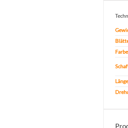
Techn
Gewi
Blätt
Farbe
Schaf
Läng
Dreh
Prod