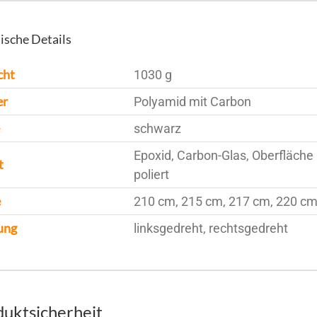
ische Details
cht
1030 g
er
Polyamid mit Carbon
schwarz
Epoxid, Carbon-Glas, Oberfläch
t
poliert
e
210 cm, 215 cm, 217 cm, 220 cm
ung
linksgedreht, rechtsgedreht
uktsicherheit