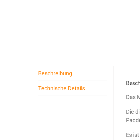
Beschreibung
Besch
Technische Details
Das M
Die d
Padde
Es is