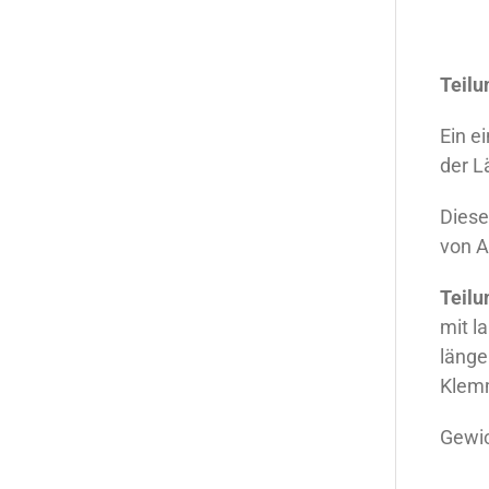
Teilu
Ein e
der L
Diese
von 
Teilu
mit l
länge
Klemm
Gewic