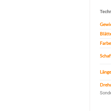
Techn
Gewi
Blätt
Farbe
Schaf
Läng
Dreh
Sonde