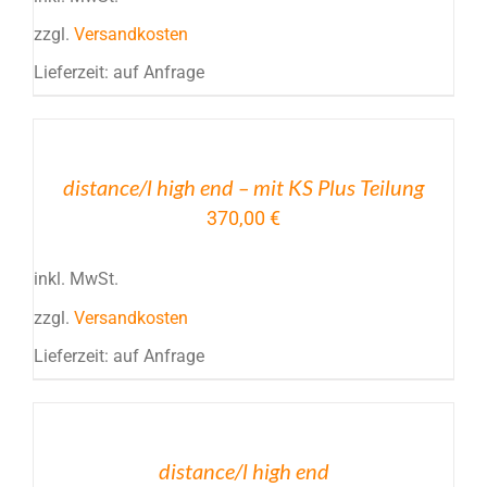
OPTIONEN
KÖNNEN
zzgl.
Versandkosten
AUF
DER
Lieferzeit:
auf Anfrage
PRODUKTSEITE
GEWÄHLT
DIESES
/
WERDEN
PRODUKT
DETAILS
WEIST
distance/l high end – mit KS Plus Teilung
MEHRERE
VARIANTEN
370,00
€
AUF.
DIE
inkl. MwSt.
OPTIONEN
KÖNNEN
zzgl.
Versandkosten
AUF
DER
Lieferzeit:
auf Anfrage
PRODUKTSEITE
GEWÄHLT
DIESES
/
WERDEN
PRODUKT
DETAILS
WEIST
distance/l high end
MEHRERE