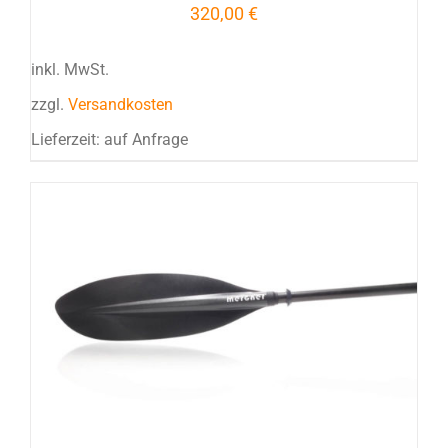
VARIANTEN
320,00
€
AUF.
DIE
inkl. MwSt.
OPTIONEN
KÖNNEN
zzgl.
Versandkosten
AUF
DER
Lieferzeit:
auf Anfrage
PRODUKTSEITE
GEWÄHLT
WERDEN