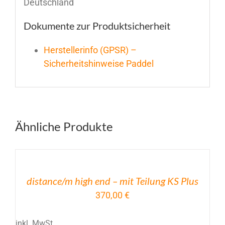
Deutschland
Dokumente zur Produktsicherheit
Herstellerinfo (GPSR) –
Sicherheitshinweise Paddel
Ähnliche Produkte
DIESES
/
PRODUKT
DETAILS
WEIST
distance/m high end – mit Teilung KS Plus
MEHRERE
VARIANTEN
370,00
€
AUF.
DIE
inkl. MwSt.