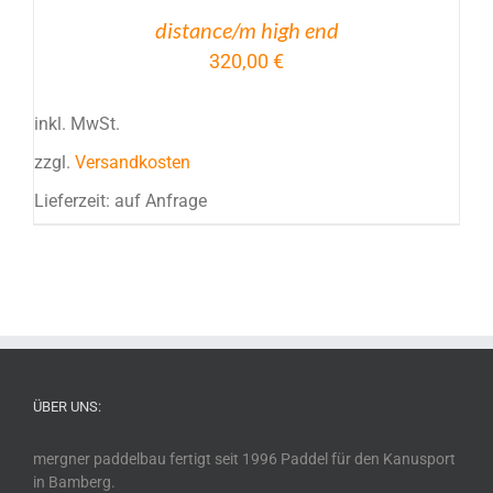
distance/m high end
320,00
€
inkl. MwSt.
zzgl.
Versandkosten
Lieferzeit:
auf Anfrage
ÜBER UNS:
mergner paddelbau fertigt seit 1996 Paddel für den Kanusport
in Bamberg.